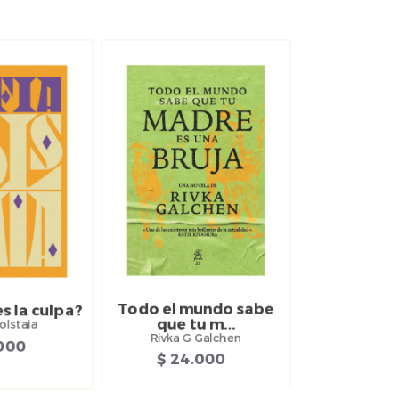
Todo el mundo sabe
s la culpa?
que tu m...
olstaia
Rivka G Galchen
.000
$ 24.000