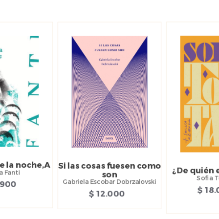
e la noche,A
Si las cosas fuesen como
¿De quién e
a Fanti
son
Sofia T
Gabriela Escobar Dobrzalovski
.900
$ 18
$ 12.000