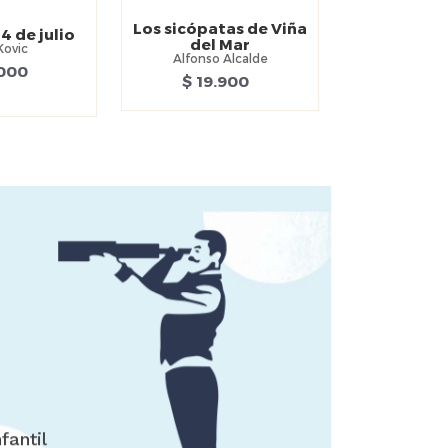
Los sicópatas de Viña
4 de julio
del Mar
Kovic
Alfonso Alcalde
.000
$ 19.900
fantil