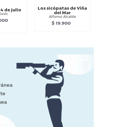
Los sicópatas de Viña
4 de julio
del Mar
Kovic
Alfonso Alcalde
.000
$ 19.900
ránea
ate
nea