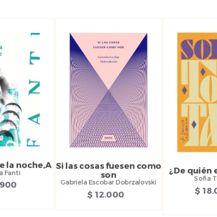
e la noche,A
Si las cosas fuesen como
¿De quién e
a Fanti
son
Sofia T
Gabriela Escobar Dobrzalovski
.900
$ 18
$ 12.000