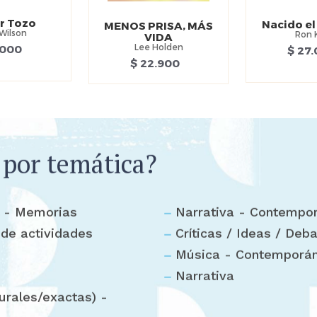
r Tozo
Nacido el 
MENOS PRISA, MÁS
Wilson
Ron 
VIDA
Lee Holden
.000
$ 27
$ 22.900
 por temática?
l - Memorias
Narrativa - Contempo
 de actividades
Críticas / Ideas / Deb
Música - Contemporá
Narrativa
turales/exactas) -