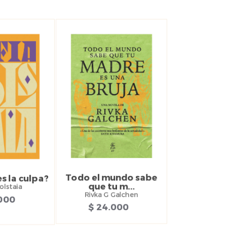
Todo el mundo sabe
s la culpa?
que tu m...
olstaia
Rivka G Galchen
.000
$ 24.000